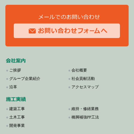
●
ご挨拶
●
会社概要
●
グループ企業紹介
●
社会貢献活動
●
沿革
●
アクセスマップ
●
建築工事
●
維持・修繕業務
●
土木工事
●
橋脚補強PP工法
●
開発事業