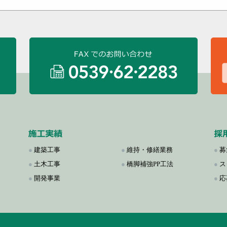
●
建築工事
●
維持・修繕業務
●
募
●
土木工事
●
橋脚補強PP工法
●
ス
●
開発事業
●
応