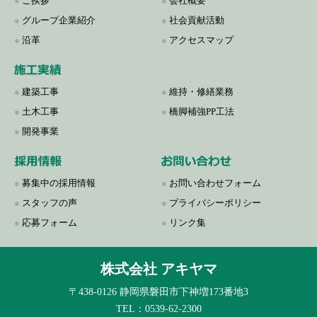
●
ご挨拶
●
会社概要
●
グループ企業紹介
●
社会貢献活動
●
沿革
●
アクセスマップ
●
建築工事
●
維持・修繕業務
●
土木工事
●
橋脚補強PP工法
●
開発事業
●
募集中の採用情報
●
お問い合わせフォーム
●
スタッフの声
●
プライバシーポリシー
●
応募フォーム
●
リンク集
株式会社 アキヤマ
〒438-0126 静岡県磐田市下神増173番地3
TEL：0539-62-2300