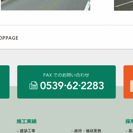
●
建築工事
●
維持・修繕業務
●
募