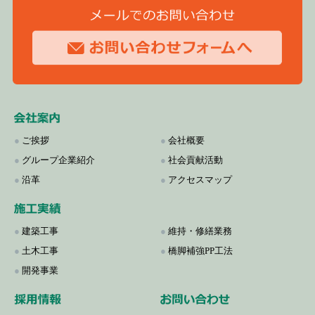
●
ご挨拶
●
会社概要
●
グループ企業紹介
●
社会貢献活動
●
沿革
●
アクセスマップ
●
建築工事
●
維持・修繕業務
●
土木工事
●
橋脚補強PP工法
●
開発事業