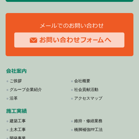
●
ご挨拶
●
会社概要
●
グループ企業紹介
●
社会貢献活動
●
沿革
●
アクセスマップ
●
建築工事
●
維持・修繕業務
●
土木工事
●
橋脚補強PP工法
●
開発事業